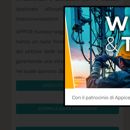
destinate all’ospitalità di impianti di
telecomunicazioni.
APPICE riunisce soggetti che hanno avuto ed
hanno un ruolo fondamentale nello sviluppo
del settore delle telecomunicazioni in Italia,
garantendo uno stretto legame sul territorio
nel quale operano.
Scopri di più
LEGGI LO STATUTO APPICE
Con il patrocinio di Appic
SCOPRI LE QUOTE ASSOCIATIVE