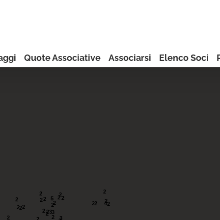
aggi
Quote Associative
Associarsi
Elenco Soci
2
2
2
2
2
5
2
2
2
2
2
4
2
2
2
2
2
2
2
2
2
3
3
2
2
2
3
2