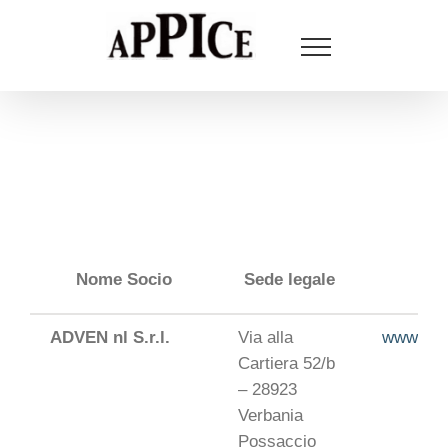
Salta
al
contenuto
Nome Socio
Sede legale
ADVEN nl S.r.l.
Via alla
www.adve
Cartiera 52/b
– 28923
Verbania
Possaccio