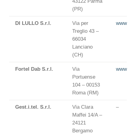
43122 Parma
(PR)
DI LULLO S.r.l.
Via per
www.dilul
Treglio 43 –
66034
Lanciano
(CH)
Fortel Dab S.r.l.
Via
www.fort
Portuense
104 – 00153
Roma (RM)
Gest.i.tel. S.r.l.
Via Clara
–
Maffei 14/A –
24121
Bergamo