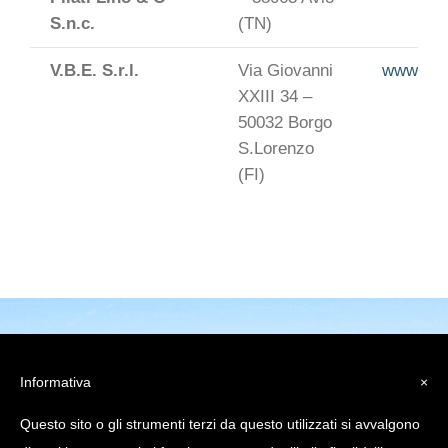
S.n.c.
(TN)
V.B.E. S.r.l.
Via Giovanni
www.vbet
XXIII 34 –
50032 Borgo
S.Lorenzo
(FI)
Associazione Piccoli Proprietari Infrastrutture
Informativa
×
Comunicazione Elettronica
Questo sito o gli strumenti terzi da questo utilizzati si avvalgono
Piazza della Repubblica 32