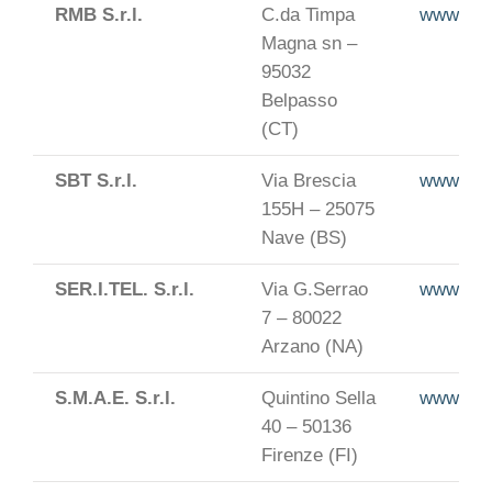
RMB S.r.l.
C.da Timpa
www.gru
Magna sn –
95032
Belpasso
(CT)
SBT S.r.l.
Via Brescia
www.sbts
155H – 25075
Nave (BS)
SER.I.TEL. S.r.l.
Via G.Serrao
www.seri
7 – 80022
Arzano (NA)
S.M.A.E. S.r.l.
Quintino Sella
www.sma
40 – 50136
Firenze (FI)