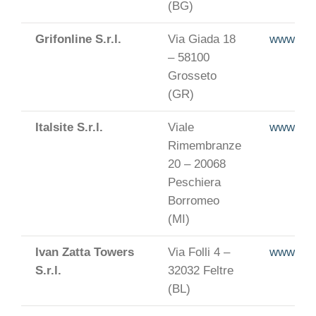
(BG)
Grifonline S.r.l.
Via Giada 18
www.link
– 58100
Grosseto
(GR)
Italsite S.r.l.
Viale
www.itals
Rimembranze
20 – 20068
Peschiera
Borromeo
(MI)
Ivan Zatta Towers
Via Folli 4 –
www.iva
S.r.l.
32032 Feltre
(BL)