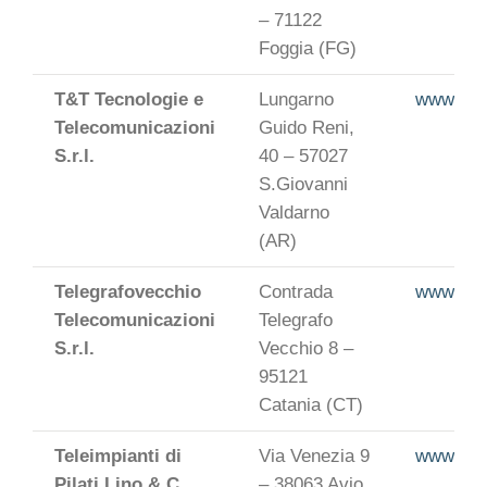
– 71122
Foggia (FG)
T&T Tecnologie e
Lungarno
www.tets
Telecomunicazioni
Guido Reni,
S.r.l.
40 – 57027
S.Giovanni
Valdarno
(AR)
Telegrafovecchio
Contrada
www.tel
Telecomunicazioni
Telegrafo
S.r.l.
Vecchio 8 –
95121
Catania (CT)
Teleimpianti di
Via Venezia 9
www.telei
Pilati Lino & C
– 38063 Avio