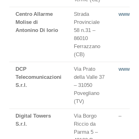
Centro Allarme
Strada
www.cent
Molise di
Provinciale
Antonino Di Iorio
58 n.31 –
86010
Ferrazzano
(CB)
DCP
Via Prato
www.dcp
Telecomunicazioni
della Valle 37
S.r.l.
– 31050
Povegliano
(TV)
Digital Towers
Via Borgo
–
S.r.l.
Riccio da
Parma 5 –