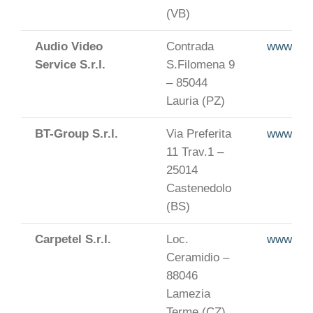
(VB)
Audio Video
Contrada
www.adtv
Service S.r.l.
S.Filomena 9
– 85044
Lauria (PZ)
BT-Group S.r.l.
Via Preferita
www.bt-g
11 Trav.1 –
25014
Castenedolo
(BS)
Carpetel S.r.l.
Loc.
www.carp
Ceramidio –
88046
Lamezia
Terme (CZ)