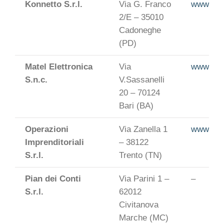
Konnetto S.r.l.
Via G. Franco
www.kon
2/E – 35010
Cadoneghe
(PD)
Matel Elettronica
Via
www.mate
S.n.c.
V.Sassanelli
20 – 70124
Bari (BA)
Operazioni
Via Zanella 1
www.rttr.
Imprenditoriali
– 38122
S.r.l.
Trento (TN)
Pian dei Conti
Via Parini 1 –
–
S.r.l.
62012
Civitanova
Marche (MC)