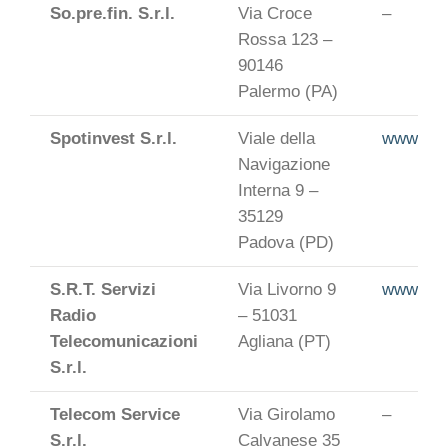
So.pre.fin. S.r.l.
Via Croce
–
Rossa 123 –
90146
Palermo (PA)
Spotinvest S.r.l.
Viale della
www.spot
Navigazione
Interna 9 –
35129
Padova (PD)
S.R.T. Servizi
Via Livorno 9
www.srtsr
Radio
– 51031
Telecomunicazioni
Agliana (PT)
S.r.l.
Telecom Service
Via Girolamo
–
S.r.l.
Calvanese 35