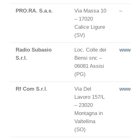
PRO.RA. S.a.s.
Via Massa 10
–
– 17020
Calice Ligure
(SV)
Radio Subasio
Loc. Colle dei
www.radi
S.r.l.
Bensi snc –
06081 Assisi
(PG)
Rf Com S.r.l.
Via Del
www.rfco
Lavoro 157/L
– 23020
Montagna in
Valtellina
(SO)