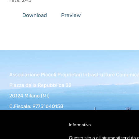
Hits: 245
Download
Preview
Associazione Piccoli Proprietari Infrastrutture Comunic
Piazza della Repubblica 32
20124 Milano (MI)
C.Fiscale: 97751640158
info@appice.it | appice@pec.appice.it
Informativa
Questo sito o gli strumenti terzi da q