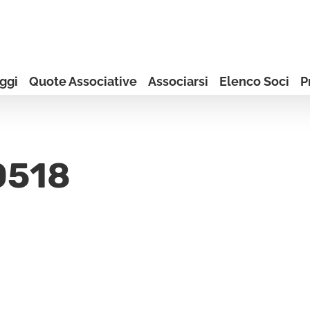
ggi
Quote Associative
Associarsi
Elenco Soci
P
0518