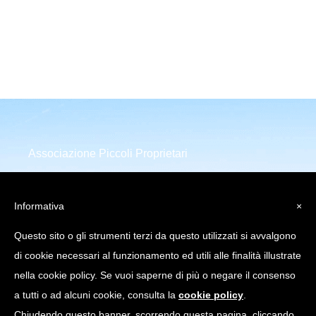
Associazione Piccoli Proprietari
Infrastrutture Comunicazione
Elettronica
Informativa
×
Piazza della Repubblica 32
Questo sito o gli strumenti terzi da questo utilizzati si avvalgono
20124 Milano (MI)
di cookie necessari al funzionamento ed utili alle finalità illustrate
C.Fiscale: 97751640158
nella cookie policy. Se vuoi saperne di più o negare il consenso
a tutti o ad alcuni cookie, consulta la
cookie policy
.
info@appice.it |
Chiudendo questo banner, scorrendo questa pagina, cliccando