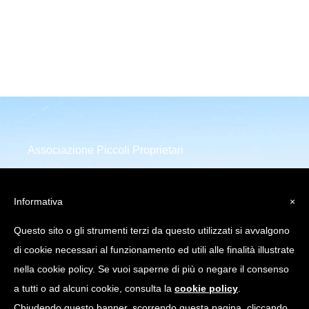
Associazione Piccoli Proprietari
Infrastrutture Comunicazione
Elettronica
Informativa
×
Piazza della Repubblica 32
Questo sito o gli strumenti terzi da questo utilizzati si avvalgono
20124 Milano (MI)
di cookie necessari al funzionamento ed utili alle finalità illustrate
C.Fiscale: 97751640158
nella cookie policy. Se vuoi saperne di più o negare il consenso
a tutti o ad alcuni cookie, consulta la
cookie policy
.
info@appice.it |
Chiudendo questo banner, scorrendo questa pagina, cliccando