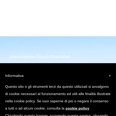
Associazione Piccoli Proprietari
Infrastrutture Comunicazione
Elettronica
Informativa
×
Piazza della Repubblica 32
Questo sito o gli strumenti terzi da questo utilizzati si avvalgono
20124 Milano (MI)
di cookie necessari al funzionamento ed utili alle finalità illustrate
C.Fiscale: 97751640158
nella cookie policy. Se vuoi saperne di più o negare il consenso
a tutti o ad alcuni cookie, consulta la
cookie policy
.
info@appice.it |
Chiudendo questo banner, scorrendo questa pagina, cliccando