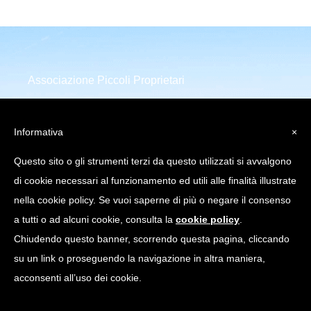
Associazione Piccoli Proprietari
Infrastrutture Comunicazione
Elettronica
Informativa
×
Piazza della Repubblica 32
Questo sito o gli strumenti terzi da questo utilizzati si avvalgono
20124 Milano (MI)
di cookie necessari al funzionamento ed utili alle finalità illustrate
C.Fiscale: 97751640158
nella cookie policy. Se vuoi saperne di più o negare il consenso
a tutti o ad alcuni cookie, consulta la
cookie policy
.
info@appice.it |
Chiudendo questo banner, scorrendo questa pagina, cliccando
appice@pec.appice.it
su un link o proseguendo la navigazione in altra maniera,
acconsenti all’uso dei cookie.